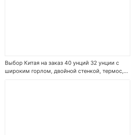
Выбор Китая на заказ 40 унций 32 унции с
широким горлом, двойной стенкой, термос,
изолированная спортивная бутылка для воды
из нержавеющей стали с крышкой носика