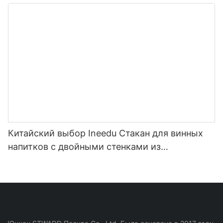
пластиковая мотивационная бутылка для
воды с маркером времени и соломинкой
Китайский выбор Ineedu Стакан для винных
напитков с двойными стенками из
нержавеющей стали на 15 унций - лучшая
мама на свете с наклейкой для воды с
лимонным поворотом, эффект настоящего
золота, без шва