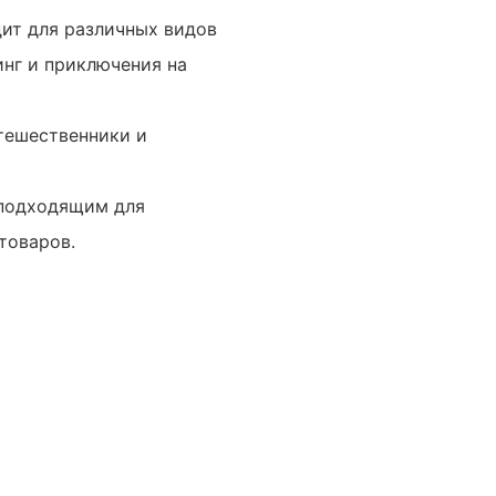
дит для различных видов
инг и приключения на
утешественники и
 подходящим для
товаров.