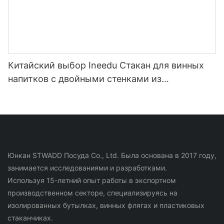
Китайский выбор Ineedu Стакан для винных
напитков с двойными стенками из
нержавеющей стали на 15 унций - лучшая
мама на свете с наклейкой для воды с
лимонным поворотом, эффект настоящего
золота, без шва
Юнкан STWADD Посуда Co., Ltd. Была основана в 2017 году,
занимается исследованиями и разработками.
Используя 15-летний опыт работы в экспортном
производственном секторе, специализируясь на
изолированных бутылках, винных флягах и пластиковых
стаканчиках.