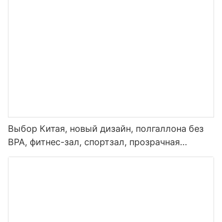
воды со светодиодным дисплеем
температуры
Выбор Китая, новый дизайн, полгаллона без
BPA, фитнес-зал, спортзал, прозрачная
пластиковая мотивационная бутылка для
воды с маркером времени и соломинкой