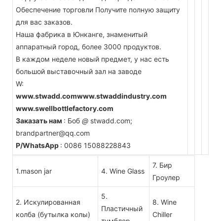
Обеспечение торговли Получите полную защиту
для вас заказов.
Наша фабрика в Юнканге, знаменитый
аппаратный город, более 3000 продуктов.
В каждом неделе новый предмет, у нас есть
большой выставочный зал на заводе
W:
www.stwadd.comwww.stwaddindustry.com
www.swellbottlefactory.com
Заказать нам
: Боб
@
stwadd.com;
brandpartner@qq.com
P/WhatsApp
:
0086 15088228843
7. Бир
1.mason jar
4. Wine Glass
Гроулер
5.
2. Искулированная
8. Wine
Пластичный
колба (бутылка колы)
Chiller
тумблер