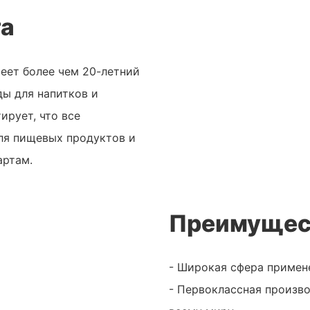
та
меет более чем 20-летний
ды для напитков и
ирует, что все
ля пищевых продуктов и
артам.
Преимущес
- Широкая сфера примене
- Первоклассная произв