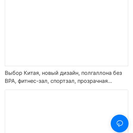
воды со светодиодным дисплеем
температуры
Выбор Китая, новый дизайн, полгаллона без
BPA, фитнес-зал, спортзал, прозрачная
пластиковая мотивационная бутылка для
воды с маркером времени и соломинкой