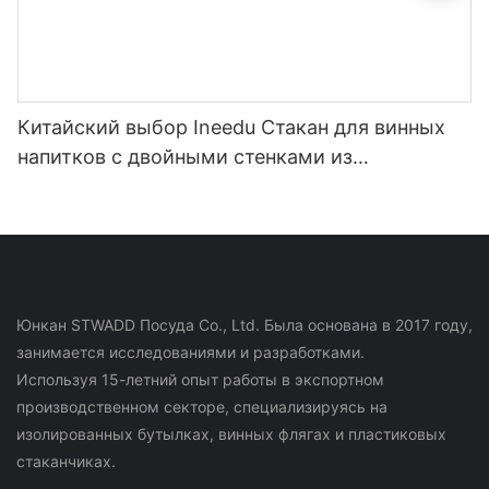
Китайский выбор Ineedu Стакан для винных
напитков с двойными стенками из
нержавеющей стали на 15 унций - лучшая
мама на свете с наклейкой для воды с
лимонным поворотом, эффект настоящего
золота, без шва
Юнкан STWADD Посуда Co., Ltd. Была основана в 2017 году,
занимается исследованиями и разработками.
Используя 15-летний опыт работы в экспортном
производственном секторе, специализируясь на
изолированных бутылках, винных флягах и пластиковых
стаканчиках.