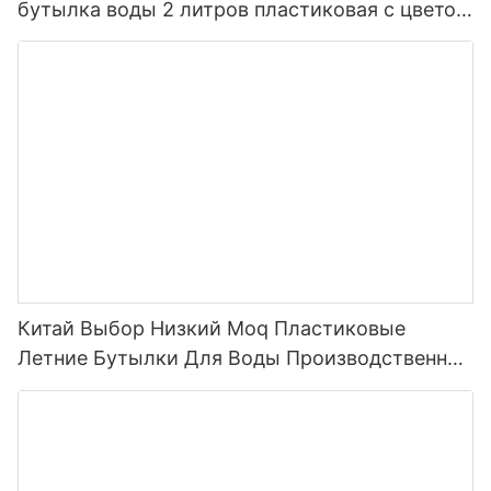
бутылка воды 2 литров пластиковая с цветом
градиента соломы с временем пить
Китай Выбор Низкий Moq Пластиковые
Летние Бутылки Для Воды Производственная
Линия Бутылка Для Воды С Соломенной
Крышкой Спортивная Бутылка Для Воды На
Открытом Воздухе Пластиковая 2022