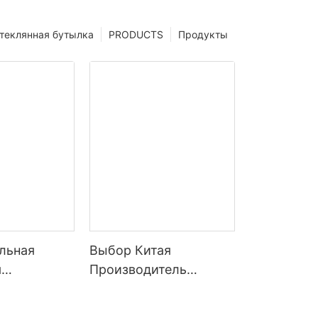
теклянная бутылка
PRODUCTS
Продукты
льная
Выбор Китая
я
Производитель
нная
Поставщик Кофе
ластиковая
Пластиковый