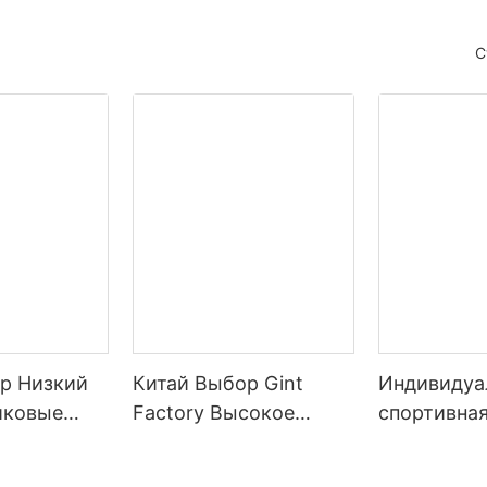
С
р Низкий
Китай Выбор Gint
Индивидуа
иковые
Factory Высокое
спортивна
ылки Для
качество Бесплатный
мотивацио
образец Bpa Free
матовая п