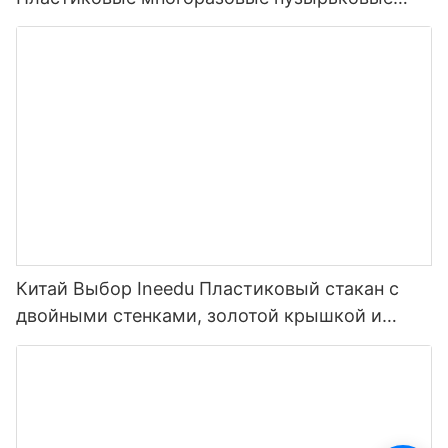
чашки для чая Стамблеры с толстой соломой
14 мм
Китай Выбор Ineedu Пластиковый стакан с
двойными стенками, золотой крышкой и
соломой Think Fabulous Be Fabulous