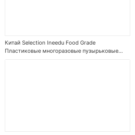
Китай Selection Ineedu Food Grade
Пластиковые многоразовые пузырьковые
чашки для чая Стамблеры с толстой соломой
14 мм