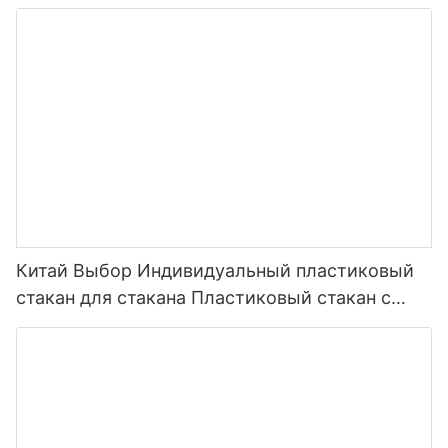
крышкой для курения с двойными стенками,
стакан
Китай Выбор Индивидуальный пластиковый
стакан для стакана Пластиковый стакан с
двойными стенками и соломенной вставкой
Вставка из ПВХ-пленки Бумага