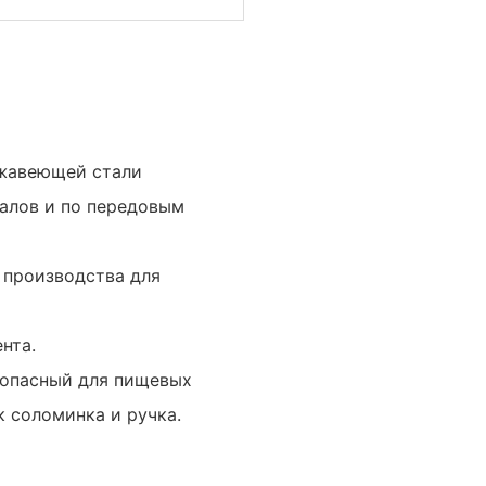
ржавеющей стали
иалов и по передовым
 производства для
нта.
зопасный для пищевых
к соломинка и ручка.