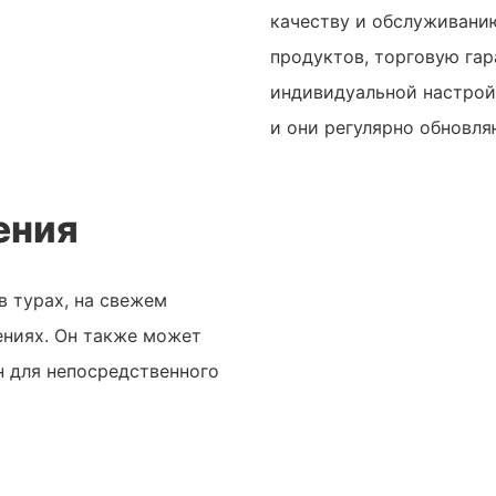
качеству и обслуживани
продуктов, торговую га
индивидуальной настройк
и они регулярно обновля
ения
в турах, на свежем
ениях. Он также может
н для непосредственного