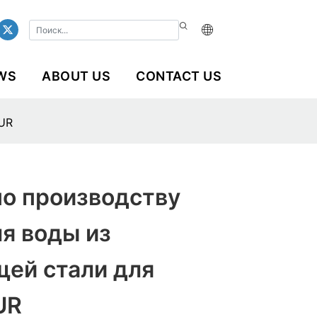
WS
ABOUT US
CONTACT US
UR
по производству
я воды из
ей стали для
UR