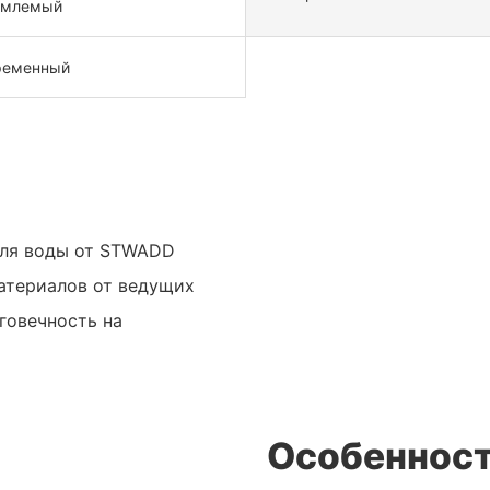
емлемый
ременный
для воды от STWADD
материалов от ведущих
говечность на
Особенност