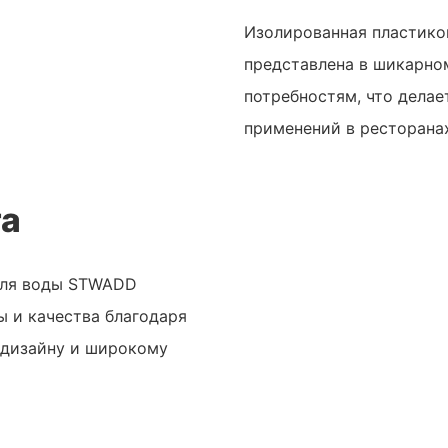
Изолированная пластико
представлена ​​в шикарн
потребностям, что делае
применений в ресторанах
та
для воды STWADD
ы и качества благодаря
 дизайну и широкому