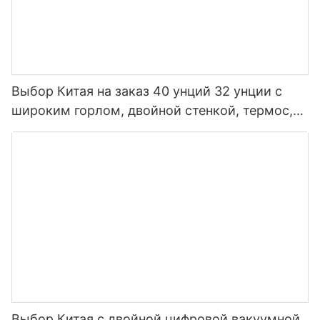
Выбор Китая на заказ 40 унций 32 унции с
широким горлом, двойной стенкой, термос,
изолированная спортивная бутылка для воды
из нержавеющей стали с крышкой носика
Выбор Китая с двойной цифровой вакуумной