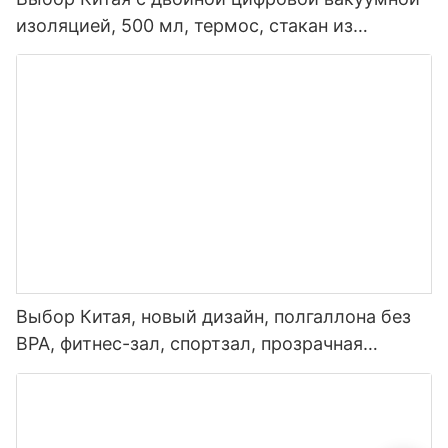
изоляцией, 500 мл, термос, стакан из
нержавеющей стали, умная бутылка для
воды со светодиодным дисплеем
температуры
Выбор Китая, новый дизайн, полгаллона без
BPA, фитнес-зал, спортзал, прозрачная
пластиковая мотивационная бутылка для
воды с маркером времени и соломинкой