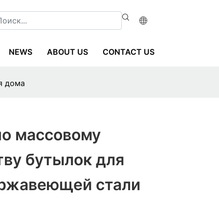
NEWS
ABOUT US
CONTACT US
я дома
по массовому
тву бутылок для
ержавеющей стали