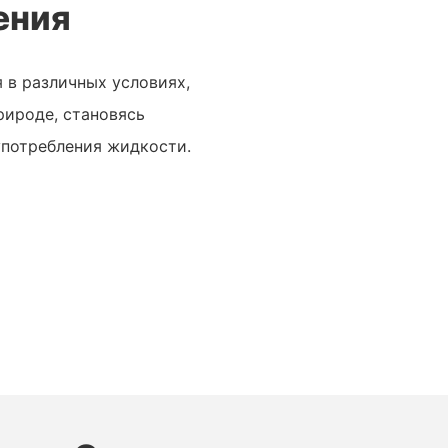
ения
 в различных условиях,
рироде, становясь
употребления жидкости.