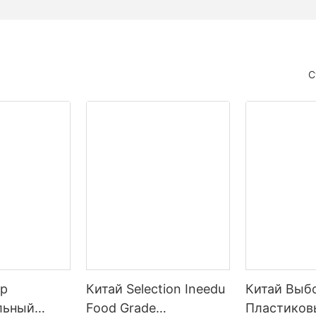
С
ор
Китай Selection Ineedu
Китай Выбо
льный
Food Grade
Пластиковы