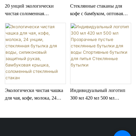
20 унций экологически
Стеклянные стаканы для
чистая соломенная
кофе с бамбуком, оптовая
силиконовая защитная
продажа, рождественские
оболочка с бамбуковой
прозрачные, блестящие,
крышкой, стеклянный
светящиеся в темноте
стакан для воды без BPA,
кружки для кемпинга, белая
стакан для воды
коробка
Экологически чистая чашка
Индивидуальный логотип
для чая, кофе, молока, 24
300 мл 420 мл 500 мл
унции, стеклянная бутылка
Прозрачные пустые
для воды, силиконовый
стеклянные бутылки для
защитный рукав, бамбуковая
воды Спортивные бутылки
крышка, соломенный
для питья Стеклянные
стеклянный стакан
бутылки