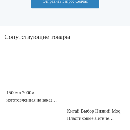
Отправить Запрос Сейчас
Сопутствующие товары
1500мл 2000мл
К
изготовленная на заказ
В
бутылка воды 2 литров
Китай Выбор Низкий Moq
Б
пластиковая с цветом
Пластиковые Летние
F
градиента соломы с
Бутылки Для Воды
п
временем пить