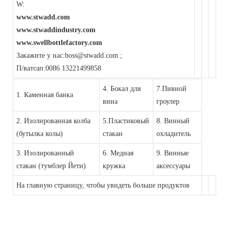
W:
www.stwadd.com
www.stwaddindustry.com
www.swellbottlefactory.com
Закажите у нас:boss@stwadd.com ;
П/ватсап:0086 13221499858
4. Бокал для
7.Пивной
1. Каменная банка
вина
гроулер
2. Изолированная колба
5.Пластиковый
8. Винный
(бутылка колы)
стакан
охладитель
3. Изолированный
6. Медная
9. Винные
стакан (тумблер Йети)
кружка
аксессуары
На главную страницу, чтобы увидеть больше продуктов