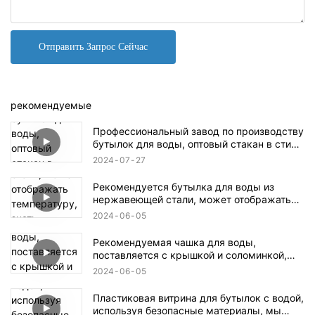
Отправить Запрос Сейчас
рекомендуемые
Профессиональный завод по производству
бутылок для воды, оптовый стакан в стиле
Стэнли с ручкой и крышкой оптом
2024
07
27
Рекомендуется бутылка для воды из
нержавеющей стали, может отображать
температуру, знать температуру воды в
2024
06
05
бутылке, безопасно и практично!
Рекомендуемая чашка для воды,
поставляется с крышкой и соломинкой,
поддерживает персонализацию.1
2024
06
05
Пластиковая витрина для бутылок с водой,
используя безопасные материалы, мы