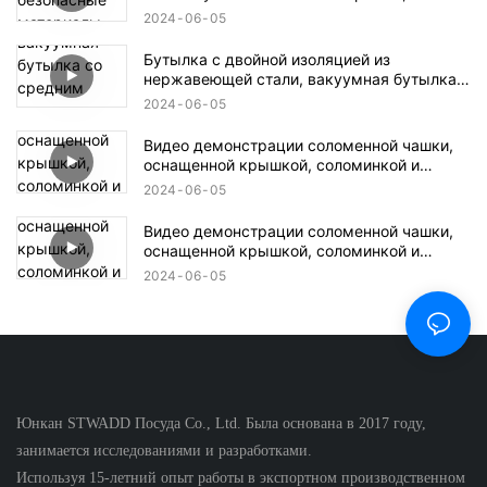
также предоставляем индивидуальные
2024
06
05
услуги.
Бутылка с двойной изоляцией из
нержавеющей стали, вакуумная бутылка
со средним горлышком и блестящими
2024
06
05
стразами, блестящая бутылка для воды
Видео демонстрации соломенной чашки,
оснащенной крышкой, соломинкой и
щеткой для соломы, поддержка
2024
06
05
настройки2
Видео демонстрации соломенной чашки,
оснащенной крышкой, соломинкой и
щеткой для соломы, поддержка
2024
06
05
настройки1
Юнкан STWADD Посуда Co., Ltd. Была основана в 2017 году,
занимается исследованиями и разработками.
Используя 15-летний опыт работы в экспортном производственном