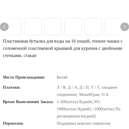
Пластиковая бутылка для воды на 16 унций, тонкие чашки с
соломенной пластиковой крышкой для курения с двойными
стенками, стакан
Место Происхождения:
Китай
Платежи:
Л / К, Д / А, Д / П, Т / Т, западное
соединение, МонейГрам, О.А.
Время Выполнения Заказа:
1-500(штук):8(дней),501-
1000(штук):9(дней),>1000(штук):По
договоренности(дней)
Перевозки:
Поддержка морских перевозок