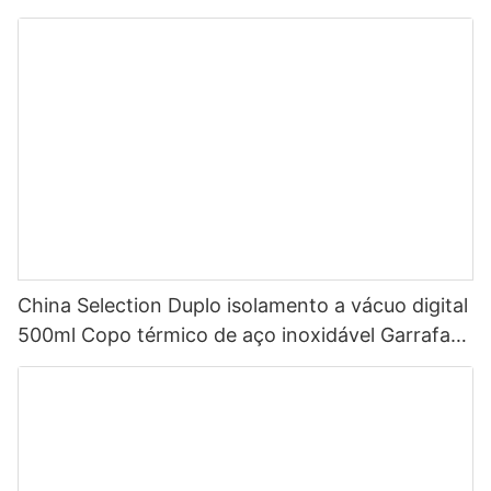
China, garrafa de água esportiva isolada em aço
inoxidável com tampa de bico
China Selection Duplo isolamento a vácuo digital
500ml Copo térmico de aço inoxidável Garrafa
de água inteligente com display de temperatura
LED