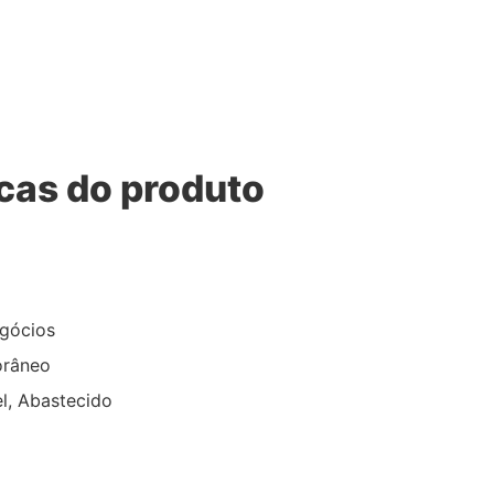
icas do produto
egócios
orâneo
el, Abastecido