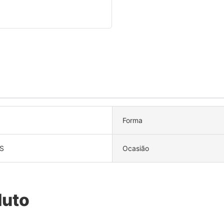
Forma
S
Ocasião
duto