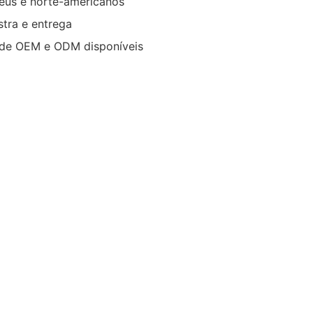
eus e norte-americanos
stra e entrega
s de OEM e ODM disponíveis