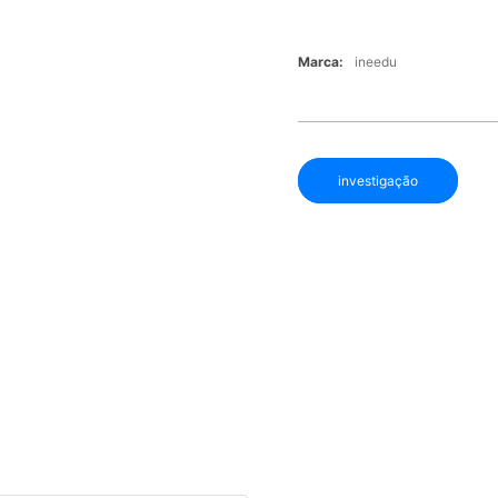
Marca:
ineedu
investigação