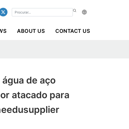
WS
ABOUT US
CONTACT US
 água de aço
por atacado para
Ineedusupplier