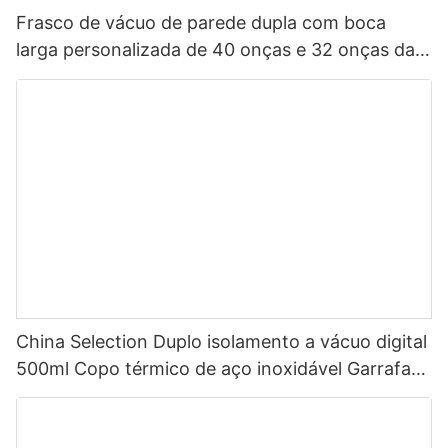
Frasco de vácuo de parede dupla com boca
larga personalizada de 40 onças e 32 onças da
China, garrafa de água esportiva isolada em aço
inoxidável com tampa de bico
China Selection Duplo isolamento a vácuo digital
500ml Copo térmico de aço inoxidável Garrafa
de água inteligente com display de temperatura
LED