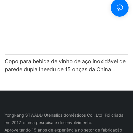
Copo para bebida de vinho de aço inoxidável de
parede dupla Ineedu de 15 onças da China
Selection - Melhor mãe de todos os tempos com
decalque de água com torção de limão Efeito
ouro real sem costura
Yongkang STWADD Utensílios domésticos Co., Ltd. Foi criada
em 2017, é uma pesquisa e desenvolvimento.
Aproveitando 15 anos de experiência no setor de fabricação