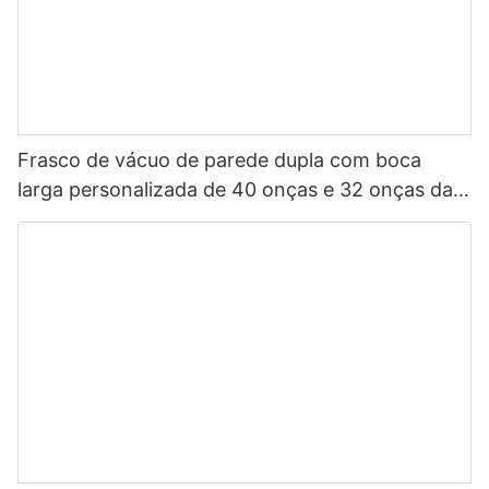
Frasco de vácuo de parede dupla com boca
larga personalizada de 40 onças e 32 onças da
China, garrafa de água esportiva isolada em aço
inoxidável com tampa de bico