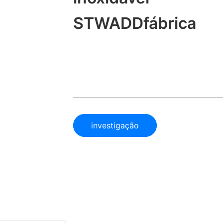
STWADDfábrica
investigação