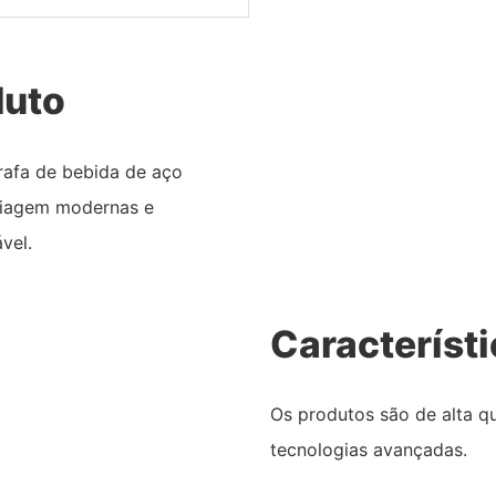
duto
rafa de bebida de aço
viagem modernas e
ável.
Característ
Os produtos são de alta q
tecnologias avançadas.