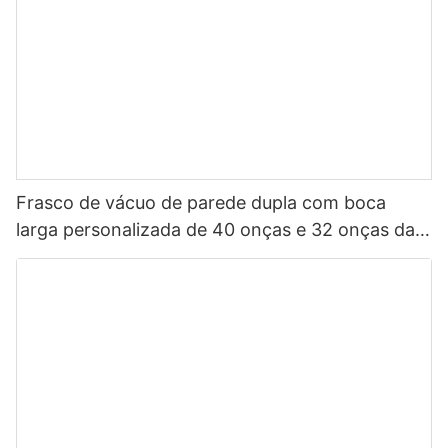
Frasco de vácuo de parede dupla com boca
larga personalizada de 40 onças e 32 onças da
China, garrafa de água esportiva isolada em aço
inoxidável com tampa de bico