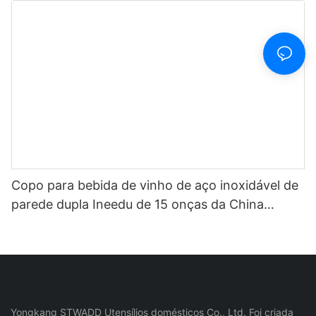
marcador de tempo e canudo
Copo para bebida de vinho de aço inoxidável de
parede dupla Ineedu de 15 onças da China
Selection - Melhor mãe de todos os tempos com
decalque de água com torção de limão Efeito
ouro real sem costura
Yongkang STWADD Utensílios domésticos Co., Ltd. Foi criada