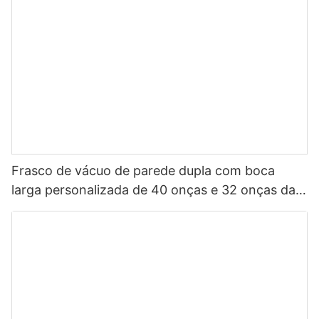
Frasco de vácuo de parede dupla com boca
larga personalizada de 40 onças e 32 onças da
China, garrafa de água esportiva isolada em aço
inoxidável com tampa de bico