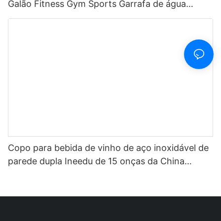
Galão Fitness Gym Sports Garrafa de água
motivacional de plástico transparente com
marcador de tempo e canudo
Copo para bebida de vinho de aço inoxidável de
parede dupla Ineedu de 15 onças da China
Selection - Melhor mãe de todos os tempos com
decalque de água com torção de limão Efeito
ouro real sem costura