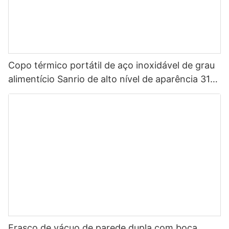
Copo térmico portátil de aço inoxidável de grau
alimentício Sanrio de alto nível de aparência 316
para crianças
Frasco de vácuo de parede dupla com boca