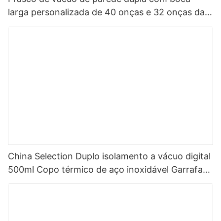
larga personalizada de 40 onças e 32 onças da
China, garrafa de água esportiva isolada em aço
inoxidável com tampa de bico
China Selection Duplo isolamento a vácuo digital
500ml Copo térmico de aço inoxidável Garrafa
de água inteligente com display de temperatura
LED