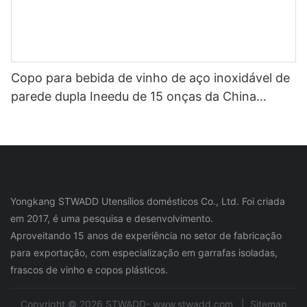
Copo para bebida de vinho de aço inoxidável de
parede dupla Ineedu de 15 onças da China
Selection - Melhor mãe de todos os tempos com
decalque de água com torção de limão Efeito
ouro real sem costura
Yongkang STWADD Utensílios domésticos Co., Ltd. Foi criada
em 2017, é uma pesquisa e desenvolvimento.
Aproveitando 15 anos de experiência no setor de fabricação
para exportação, com especialização em garrafas isoladas,
frascos de vinho e copos plásticos.
Copyright © 2026 STWADD- www.stwadd.com |
Sitemap