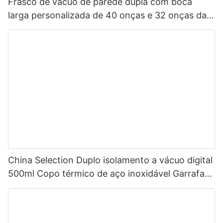
Frasco de vácuo de parede dupla com boca
larga personalizada de 40 onças e 32 onças da
China, garrafa de água esportiva isolada em aço
inoxidável com tampa de bico
China Selection Duplo isolamento a vácuo digital
500ml Copo térmico de aço inoxidável Garrafa
de água inteligente com display de temperatura
LED