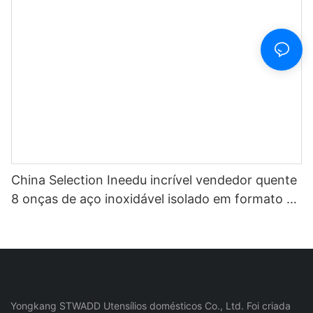
China Selection Ineedu incrível vendedor quente
8 onças de aço inoxidável isolado em formato de
ovo caneca de vinho1
Yongkang STWADD Utensílios domésticos Co., Ltd. Foi criada