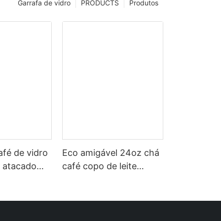
Garrafa de vidro
PRODUCTS
Produtos
fé de vidro
Eco amigável 24oz chá
 atacado
café copo de leite
nalizado
garrafa de água de
ante no
vidro silicone manga
onças 20
protetora tampa de
cas de caixa
bambu palha copo de