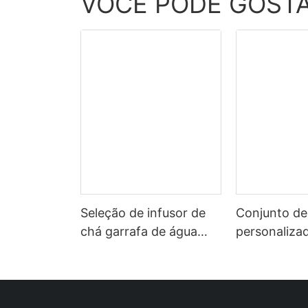
VOCÊ PODE GOST
Seleção de infusor de
Conjunto de
chá garrafa de água
personalizad
potável sem bpa
de água de v
atacado vidro
de cristal, 
borossilicato portátil
esporte para
china eco esportes
quente, livr