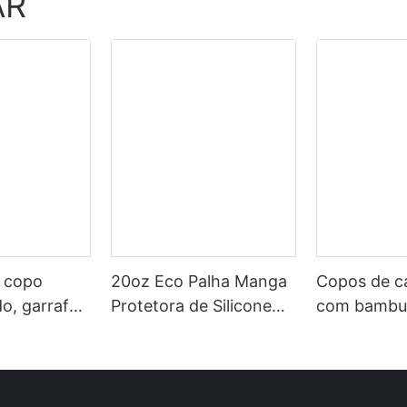
AR
 copo
20oz Eco Palha Manga
Copos de ca
o, garrafa
Protetora de Silicone
com bambu
idro, cor
Tampa de Bambu Bpa
natal perso
academia,
Free Glass Water
brilho brilh
 crianças,
Tumbler Garrafa de
escuro 30 
e de bpa,
Água
onças cane