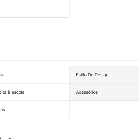
os
Estilo De Design
lta à escola
Acessórios
tos