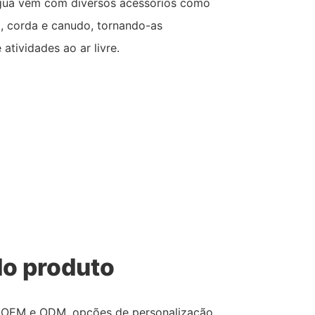
água vêm com diversos acessórios como
á, corda e canudo, tornando-as
tividades ao ar livre.
o produto
os OEM e ODM, opções de personalização