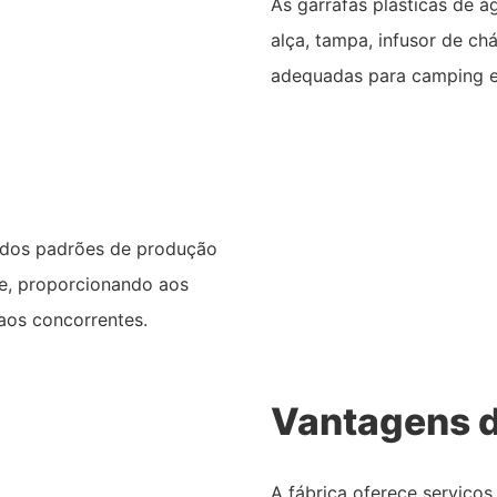
As garrafas plásticas de 
alça, tampa, infusor de ch
adequadas para camping e a
gidos padrões de produção
ade, proporcionando aos
aos concorrentes.
Vantagens d
A fábrica oferece serviç