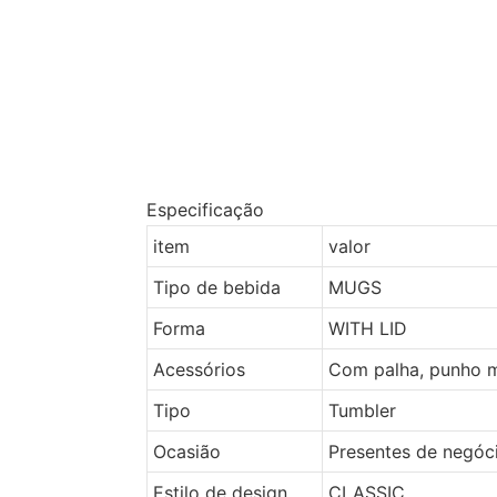
Especificação
item
valor
Tipo de bebida
MUGS
Forma
WITH LID
Acessórios
Com palha, punho 
Tipo
Tumbler
Ocasião
Presentes de negóc
Estilo de design
CLASSIC