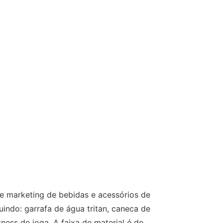
marketing de bebidas e acessórios de
indo: garrafa de água tritan, caneca de
tness de ioga. A faixa de material é de