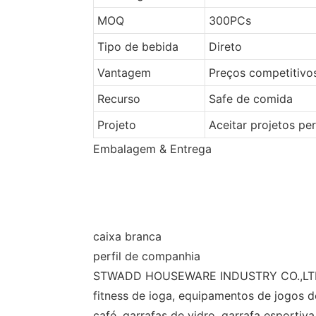
MOQ
300PCs
Tipo de bebida
Direto
Vantagem
Preços competitivo
Recurso
Safe de comida
Projeto
Aceitar projetos pe
Embalagem & Entrega
caixa branca
perfil de companhia
STWADD HOUSEWARE INDUSTRY CO.,LTD . T
fitness de ioga, equipamentos de jogos d
café, garrafas de vidro, garrafa esportiv