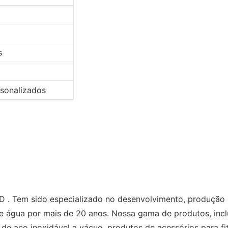
s
rsonalizados
em sido especializado no desenvolvimento, produção e 
e água por mais de 20 anos. Nossa gama de produtos, inclu
a de aço inoxidável a vácuo, produtos de acessórios para fi