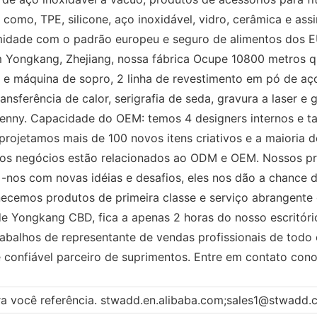
g, como, TPE, silicone, aço inoxidável, vidro, cerâmica e ass
idade com o padrão europeu e seguro de alimentos dos E
em Yongkang, Zhejiang, nossa fábrica Ocupe 10800 metros 
 e máquina de sopro, 2 linha de revestimento em pó de aç
ferência de calor, serigrafia de seda, gravura a laser e g
CPenny. Capacidade do OEM: temos 4 designers internos e 
projetamos mais de 100 novos itens criativos e a maioria 
os negócios estão relacionados ao ODM e OEM. Nossos p
 -nos com novas idéias e desafios, eles nos dão a chance
necemos produtos de primeira classe e serviço abrangente 
 Yongkang CBD, fica a apenas 2 horas do nosso escritório
balhos de representante de vendas profissionais de todo
e confiável parceiro de suprimentos. Entre em contato con
ra você referência. stwadd.en.alibaba.com;sales1@stwadd