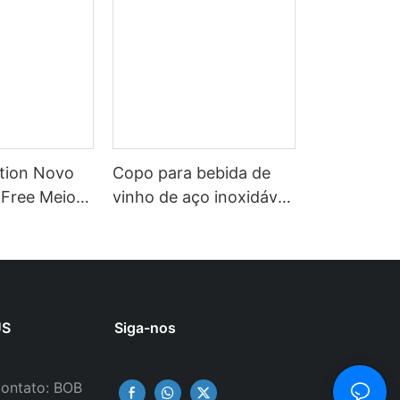
ction Novo
Copo para bebida de
 Free Meio
vinho de aço inoxidável
ess Gym
de parede dupla Ineedu
afa de água
de 15 onças da China
l de
Selection - Melhor mãe
ansparente
de todos os tempos
or de
com decalque de água
US
Siga-nos
nudo
com torção de limão
Efeito ouro real sem
ontato: BOB
costura