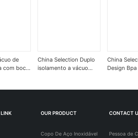
ácuo de
China Selection Duplo
China Sele
a com boca
isolamento a vácuo
Design Bpa
alizada de
digital 500ml Copo
Galão Fitn
32 onças da
térmico de aço
Sports Garr
afa de água
inoxidável Garrafa de
motivaciona
solada em
água inteligente com
plástico tr
vel com
display de temperatura
com marcad
 LINK
OUR PRODUCT
CONTACT 
co
LED
tempo e ca
Copo De Aço Inoxidável
Pessoa de C