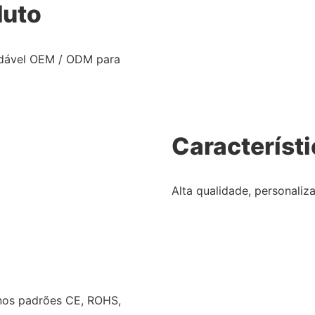
duto
idável OEM / ODM para
Característ
Alta qualidade, personaliz
nos padrões CE, ROHS,