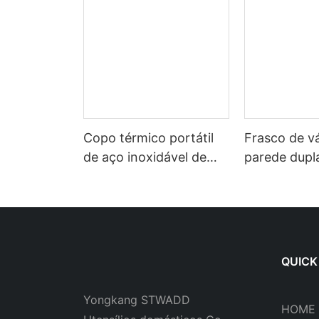
Copo térmico portátil
Frasco de v
de aço inoxidável de
parede dupl
grau alimentício Sanrio
larga person
de alto nível de
40 onças e 
aparência 316 para
China, garr
crianças
esportiva i
aço inoxidá
QUICK
tampa de bi
Yongkang STWADD
HOME