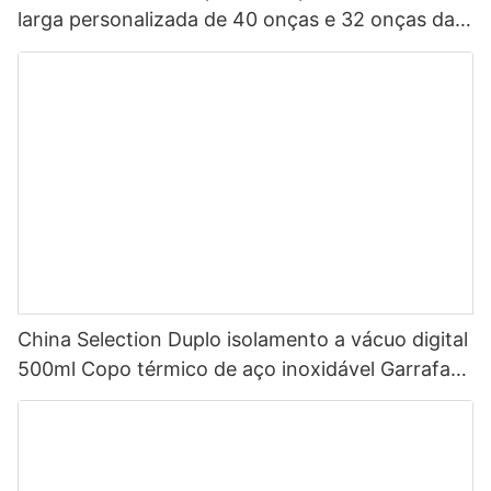
larga personalizada de 40 onças e 32 onças da
China, garrafa de água esportiva isolada em aço
inoxidável com tampa de bico
China Selection Duplo isolamento a vácuo digital
500ml Copo térmico de aço inoxidável Garrafa
de água inteligente com display de temperatura
LED