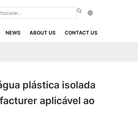
NEWS
ABOUT US
CONTACT US
água plástica isolada
acturer aplicável ao