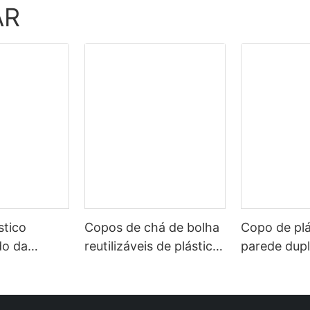
AR
stico
Copos de chá de bolha
Copo de plá
do da
reutilizáveis ​​de plástico
parede dupl
China Copo
de qualidade alimentar
China Sele
de parede
Ineedu da China
tampa dour
nserção de
Selection com canudo
Pense fabul