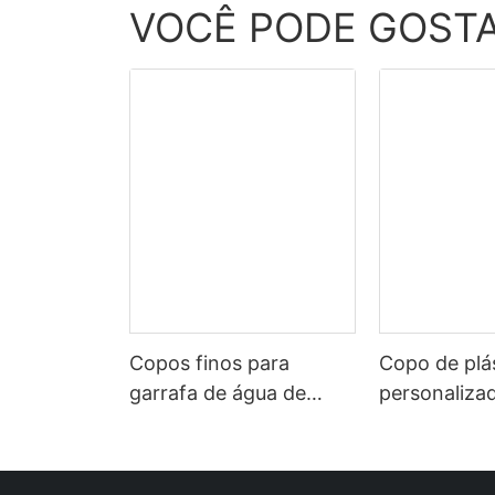
VOCÊ PODE GOST
Copos finos para
Copo de plá
garrafa de água de
personaliza
plástico de 16 onças
seleção da 
com tampa de fumo de
de plástico 
plástico de parede
dupla com i