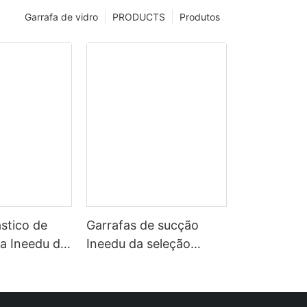
Garrafa de vidro
PRODUCTS
Produtos
stico de
Garrafas de sucção
a Ineedu da
Ineedu da seleção
ction com
chinesa
ada e palha
oso, seja