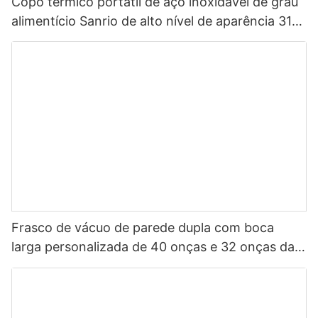
Copo térmico portátil de aço inoxidável de grau
alimentício Sanrio de alto nível de aparência 316
para crianças
Frasco de vácuo de parede dupla com boca
larga personalizada de 40 onças e 32 onças da
China, garrafa de água esportiva isolada em aço
inoxidável com tampa de bico