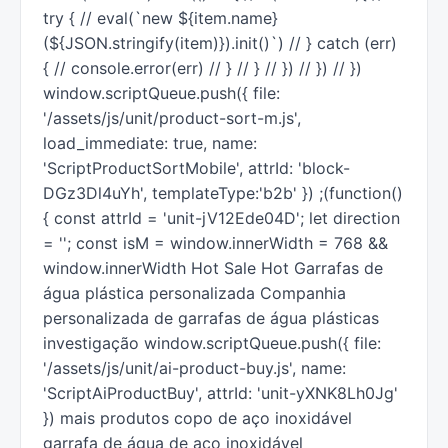
try { // eval(`new ${item.name}
(${JSON.stringify(item)}).init()`) // } catch (err)
{ // console.error(err) // } // } // }) // }) // })
window.scriptQueue.push({ file:
'/assets/js/unit/product-sort-m.js',
load_immediate: true, name:
'ScriptProductSortMobile', attrId: 'block-
DGz3Dl4uYh', templateType:'b2b' }) ;(function()
{ const attrId = 'unit-jV12Ede04D'; let direction
= ''; const isM = window.innerWidth = 768 &&
window.innerWidth Hot Sale Hot Garrafas de
água plástica personalizada Companhia
personalizada de garrafas de água plásticas
investigação window.scriptQueue.push({ file:
'/assets/js/unit/ai-product-buy.js', name:
'ScriptAiProductBuy', attrId: 'unit-yXNK8Lh0Jg'
}) mais produtos copo de aço inoxidável
garrafa de água de aço inoxidável