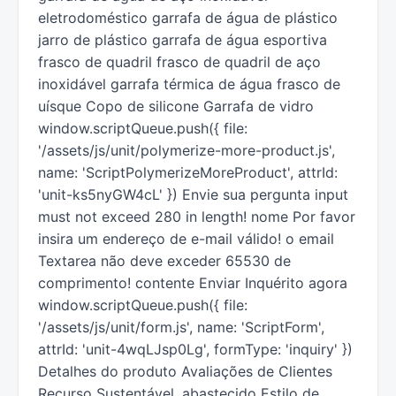
eletrodoméstico garrafa de água de plástico
jarro de plástico garrafa de água esportiva
frasco de quadril frasco de quadril de aço
inoxidável garrafa térmica de água frasco de
uísque Copo de silicone Garrafa de vidro
window.scriptQueue.push({ file:
'/assets/js/unit/polymerize-more-product.js',
name: 'ScriptPolymerizeMoreProduct', attrId:
'unit-ks5nyGW4cL' }) Envie sua pergunta input
must not exceed 280 in length! nome Por favor
insira um endereço de e-mail válido! o email
Textarea não deve exceder 65530 de
comprimento! contente Enviar Inquérito agora
window.scriptQueue.push({ file:
'/assets/js/unit/form.js', name: 'ScriptForm',
attrId: 'unit-4wqLJsp0Lg', formType: 'inquiry' })
Detalhes do produto Avaliações de Clientes
Recurso Sustentável, abastecido Estilo de