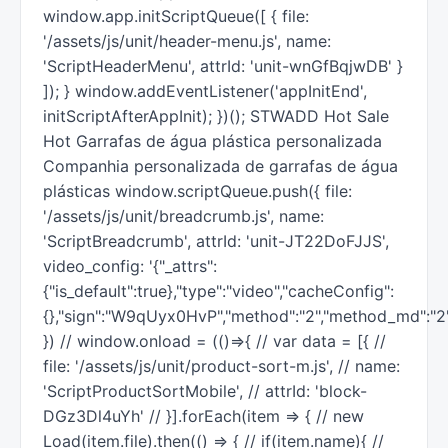
window.app.initScriptQueue([ { file:
'/assets/js/unit/header-menu.js', name:
'ScriptHeaderMenu', attrId: 'unit-wnGfBqjwDB' }
]); } window.addEventListener('appInitEnd',
initScriptAfterAppInit); })(); STWADD Hot Sale
Hot Garrafas de água plástica personalizada
Companhia personalizada de garrafas de água
plásticas window.scriptQueue.push({ file:
'/assets/js/unit/breadcrumb.js', name:
'ScriptBreadcrumb', attrId: 'unit-JT22DoFJJS',
video_config: '{"_attrs":
{"is_default":true},"type":"video","cacheConfig":
{},"sign":"W9qUyx0HvP","method":"2","method_md":"2","me
}) // window.onload = (()=>{ // var data = [{ //
file: '/assets/js/unit/product-sort-m.js', // name:
'ScriptProductSortMobile', // attrId: 'block-
DGz3Dl4uYh' // }].forEach(item => { // new
Load(item.file).then(() => { // if(item.name){ //