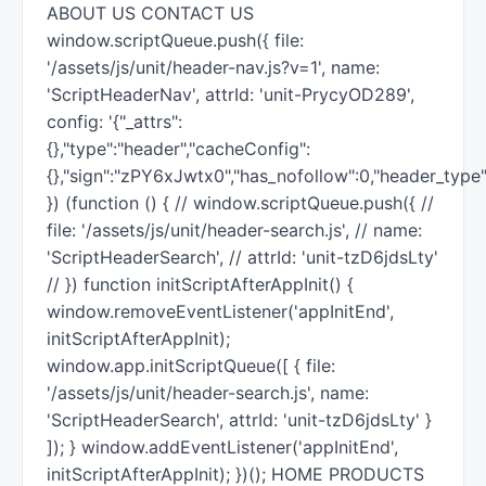
ABOUT US CONTACT US
window.scriptQueue.push({ file:
'/assets/js/unit/header-nav.js?v=1', name:
'ScriptHeaderNav', attrId: 'unit-PrycyOD289',
config: '{"_attrs":
{},"type":"header","cacheConfig":
{},"sign":"zPY6xJwtx0","has_nofollow":0,"header_type"
}) (function () { // window.scriptQueue.push({ //
file: '/assets/js/unit/header-search.js', // name:
'ScriptHeaderSearch', // attrId: 'unit-tzD6jdsLty'
// }) function initScriptAfterAppInit() {
window.removeEventListener('appInitEnd',
initScriptAfterAppInit);
window.app.initScriptQueue([ { file:
'/assets/js/unit/header-search.js', name:
'ScriptHeaderSearch', attrId: 'unit-tzD6jdsLty' }
]); } window.addEventListener('appInitEnd',
initScriptAfterAppInit); })(); HOME PRODUCTS