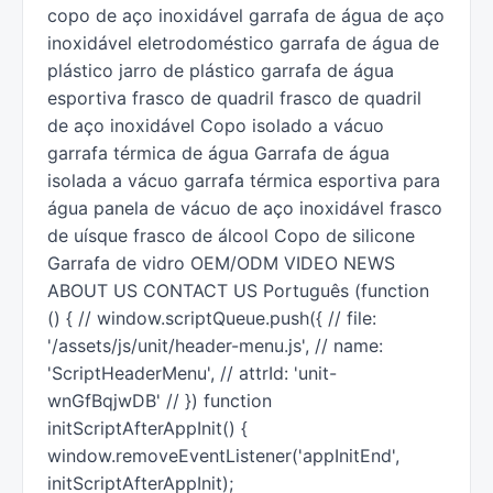
copo de aço inoxidável garrafa de água de aço
inoxidável eletrodoméstico garrafa de água de
plástico jarro de plástico garrafa de água
esportiva frasco de quadril frasco de quadril
de aço inoxidável Copo isolado a vácuo
garrafa térmica de água Garrafa de água
isolada a vácuo garrafa térmica esportiva para
água panela de vácuo de aço inoxidável frasco
de uísque frasco de álcool Copo de silicone
Garrafa de vidro OEM/ODM VIDEO NEWS
ABOUT US CONTACT US Português (function
() { // window.scriptQueue.push({ // file:
'/assets/js/unit/header-menu.js', // name:
'ScriptHeaderMenu', // attrId: 'unit-
wnGfBqjwDB' // }) function
initScriptAfterAppInit() {
window.removeEventListener('appInitEnd',
initScriptAfterAppInit);