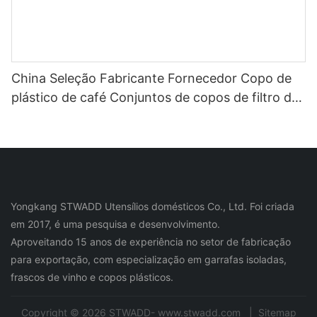
China Seleção Fabricante Fornecedor Copo de
plástico de café Conjuntos de copos de filtro de
aço inoxidável para garrafa de água de café e
chá
Yongkang STWADD Utensílios domésticos Co., Ltd. Foi criada
em 2017, é uma pesquisa e desenvolvimento.
Aproveitando 15 anos de experiência no setor de fabricação
para exportação, com especialização em garrafas isoladas,
frascos de vinho e copos plásticos.
Copyright © 2026 STWADD- www.stwadd.com |
Sitemap