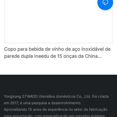
Copo para bebida de vinho de aço inoxidável de
parede dupla Ineedu de 15 onças da China
Selection - Melhor mãe de todos os tempos com
decalque de água com torção de limão Efeito
ouro real sem costura
Yongkang STWADD Utensílios domésticos Co., Ltd. Foi criada
em 2017, é uma pesquisa e desenvolvimento.
Aproveitando 15 anos de experiência no setor de fabricação
para exportação, com especialização em garrafas isoladas,