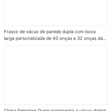
Frasco de vácuo de parede dupla com boca
larga personalizada de 40 onças e 32 onças da
China, garrafa de água esportiva isolada em aço
inoxidável com tampa de bico
China Selection Duplo isolamento a vácuo digital