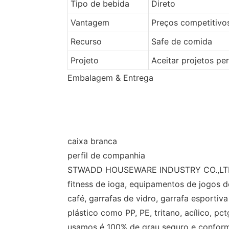
Tipo de bebida
Direto
Vantagem
Preços competitivo
Recurso
Safe de comida
Projeto
Aceitar projetos pe
Embalagem & Entrega
caixa branca
perfil de companhia
STWADD HOUSEWARE INDUSTRY CO.,LTD . T
fitness de ioga, equipamentos de jogos d
café, garrafas de vidro, garrafa esportiv
plástico como PP, PE, tritano, acílico, pc
usamos é 100% de grau seguro e conform