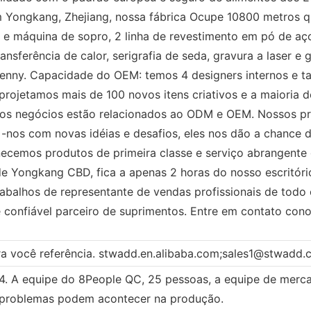
em Yongkang, Zhejiang, nossa fábrica Ocupe 10800 metros 
 e máquina de sopro, 2 linha de revestimento em pó de aç
ferência de calor, serigrafia de seda, gravura a laser e g
CPenny. Capacidade do OEM: temos 4 designers internos e 
projetamos mais de 100 novos itens criativos e a maioria 
os negócios estão relacionados ao ODM e OEM. Nossos p
 -nos com novas idéias e desafios, eles nos dão a chance
necemos produtos de primeira classe e serviço abrangente 
 Yongkang CBD, fica a apenas 2 horas do nosso escritório
balhos de representante de vendas profissionais de todo
e confiável parceiro de suprimentos. Entre em contato con
ra você referência. stwadd.en.alibaba.com;sales1@stwadd
4. A equipe do 8People QC, 25 pessoas, a equipe de merca
problemas podem acontecer na produção.