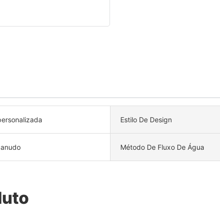
personalizada
Estilo De Design
canudo
Método De Fluxo De Água
duto