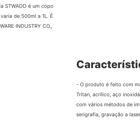
u da STWADD é um copo
varia de 500ml a 1L. É
EWARE INDUSTRY CO.,
Característ
- O produto é feito com m
Tritan, acrílico, aço inoxi
com vários métodos de imp
serigrafia, gravação a lase