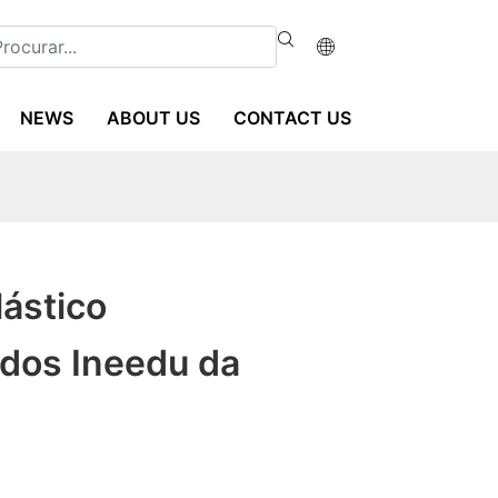
NEWS
ABOUT US
CONTACT US
ástico
ados Ineedu da