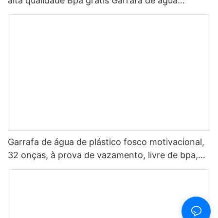
alta qualidade Bpa grátis Garrafa de água
plástica Tritan ecológica para bebida1
Garrafa de água de plástico fosco motivacional,
32 onças, à prova de vazamento, livre de bpa,
esportes, com marcador de tempo, fonte
multicolorida