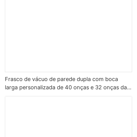
Frasco de vácuo de parede dupla com boca
larga personalizada de 40 onças e 32 onças da
China, garrafa de água esportiva isolada em aço
inoxidável com tampa de bico