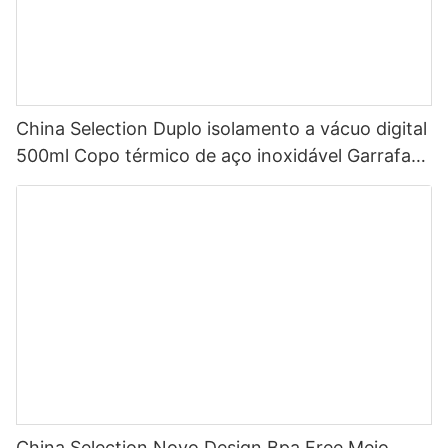
China Selection Duplo isolamento a vácuo digital
500ml Copo térmico de aço inoxidável Garrafa
de água inteligente com display de temperatura
LED
China Selection Novo Design Bpa Free Meio