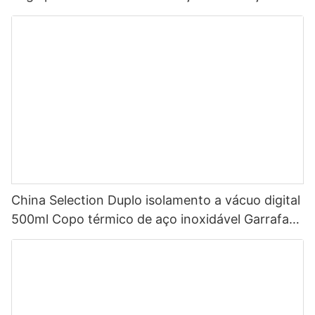
China, garrafa de água esportiva isolada em aço
inoxidável com tampa de bico
China Selection Duplo isolamento a vácuo digital
500ml Copo térmico de aço inoxidável Garrafa
de água inteligente com display de temperatura
LED