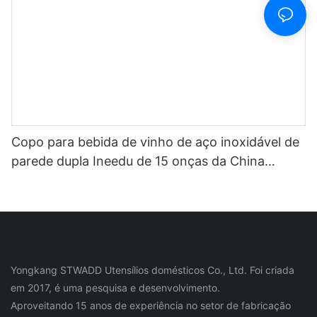
Copo para bebida de vinho de aço inoxidável de
parede dupla Ineedu de 15 onças da China
Selection - Melhor mãe de todos os tempos com
decalque de água com torção de limão Efeito
ouro real sem costura
Yongkang STWADD Utensílios domésticos Co., Ltd. Foi criada
em 2017, é uma pesquisa e desenvolvimento.
Aproveitando 15 anos de experiência no setor de fabricação