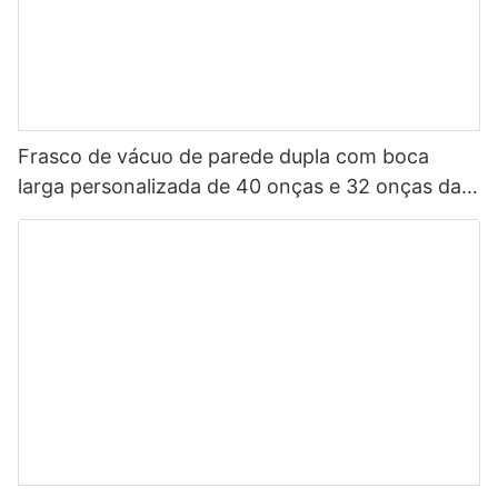
Frasco de vácuo de parede dupla com boca
larga personalizada de 40 onças e 32 onças da
China, garrafa de água esportiva isolada em aço
inoxidável com tampa de bico