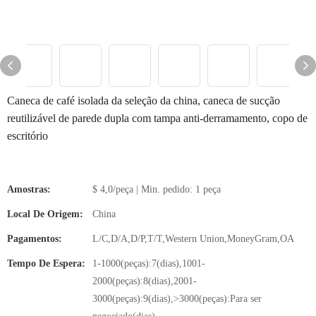
Caneca de café isolada da seleção da china, caneca de sucção
reutilizável de parede dupla com tampa anti-derramamento, copo de
escritório
Amostras:
$ 4,0/peça | Min. pedido: 1 peça
Local De Origem:
China
Pagamentos:
L/C,D/A,D/P,T/T,Western Union,MoneyGram,OA
Tempo De Espera:
1-1000(peças):7(dias),1001-
2000(peças):8(dias),2001-
3000(peças):9(dias),>3000(peças):Para ser