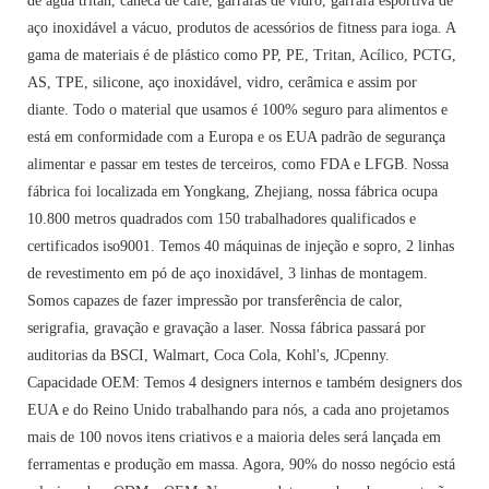
de água tritan, caneca de café, garrafas de vidro, garrafa esportiva de
aço inoxidável a vácuo, produtos de acessórios de fitness para ioga. A
gama de materiais é de plástico como PP, PE, Tritan, Acílico, PCTG,
AS, TPE, silicone, aço inoxidável, vidro, cerâmica e assim por
diante. Todo o material que usamos é 100% seguro para alimentos e
está em conformidade com a Europa e os EUA padrão de segurança
alimentar e passar em testes de terceiros, como FDA e LFGB. Nossa
fábrica foi localizada em Yongkang, Zhejiang, nossa fábrica ocupa
10.800 metros quadrados com 150 trabalhadores qualificados e
certificados iso9001. Temos 40 máquinas de injeção e sopro, 2 linhas
de revestimento em pó de aço inoxidável, 3 linhas de montagem.
Somos capazes de fazer impressão por transferência de calor,
serigrafia, gravação e gravação a laser. Nossa fábrica passará por
auditorias da BSCI, Walmart, Coca Cola, Kohl's, JCpenny.
Capacidade OEM: Temos 4 designers internos e também designers dos
EUA e do Reino Unido trabalhando para nós, a cada ano projetamos
mais de 100 novos itens criativos e a maioria deles será lançada em
ferramentas e produção em massa. Agora, 90% do nosso negócio está