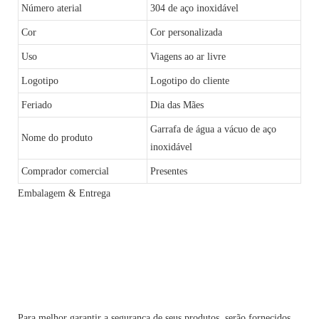
Número aterial
304 de aço inoxidável
Cor
Cor personalizada
Uso
Viagens ao ar livre
Logotipo
Logotipo do cliente
Feriado
Dia das Mães
Garrafa de água a vácuo de aço
Nome do produto
inoxidável
Comprador comercial
Presentes
Embalagem & Entrega
Para melhor garantir a segurança de seus produtos, serão fornecidos