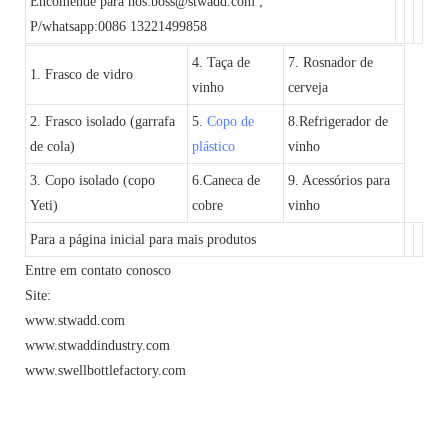
Encomende para nós:boss@stwadd.com ;
P/whatsapp:0086 13221499858
4. Taça de
7. Rosnador de
1. Frasco de vidro
vinho
cerveja
2. Frasco isolado (garrafa
5.
Copo de
8.Refrigerador de
de cola)
plástico
vinho
3. Copo isolado (copo
6.Caneca de
9. Acessórios para
Yeti)
cobre
vinho
Para a página inicial para mais produtos
Entre em contato conosco
Site:
www.stwadd.com
www.stwaddindustry.com
www.swellbottlefactory.com