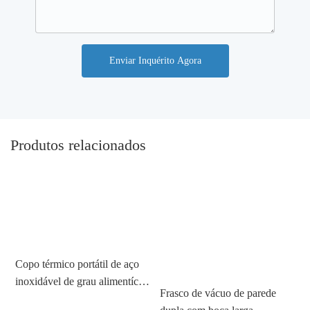
Enviar Inquérito Agora
Produtos relacionados
Copo térmico portátil de aço
C
inoxidável de grau alimentício
Frasco de vácuo de parede
i
Sanrio de alto nível de