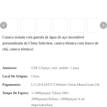
Caneca isolada com garrafa de água de aço inoxidável
personalizada da China Selection, caneca térmica com frasco de
chá, caneca térmica1
Amostras:
US$ 5,0/peça | mín. pedido: 1 peça
Local De Origem:
China
Pagamentos:
L/C,D/A,D/P,T/T,Western Union,MoneyGram,OA
Tempo De Espera:
1-1000(peças):7(dias),1001-
2000(peças):8(dias),>2000(peças):A ser
negociado(dias)