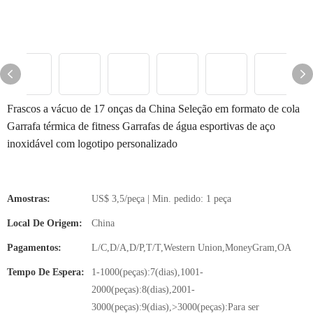
Frascos a vácuo de 17 onças da China Seleção em formato de cola
Garrafa térmica de fitness Garrafas de água esportivas de aço
inoxidável com logotipo personalizado
Amostras:
US$ 3,5/peça | Min. pedido: 1 peça
Local De Origem:
China
Pagamentos:
L/C,D/A,D/P,T/T,Western Union,MoneyGram,OA
Tempo De Espera:
1-1000(peças):7(dias),1001-
2000(peças):8(dias),2001-
3000(peças):9(dias),>3000(peças):Para ser