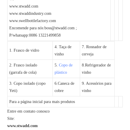
www.stwadd.com
www.stwaddindustry.com
www.swellbottlefactory.com
Encomende para nós:boss@stwadd.com ;
P/whatsapp:0086 13221499858
4. Taça de
7. Rosnador de
1. Frasco de vidro
vinho
cerveja
2. Frasco isolado
5.
Copo de
8.Refrigerador de
(garrafa de cola)
plástico
vinho
3. Copo isolado (copo
6.Caneca de
9. Acessórios para
Yeti)
cobre
vinho
Para a página inicial para mais produtos
Entre em contato conosco
Site:
www.stwadd.com